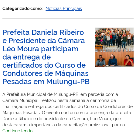
realiza
com
Categorizado como:
Notícias Principais
sucesso
o
Dia
Prefeita Daniela Ribeiro
D
e Presidente da Câmara
de
Vacinação
Léo Moura participam
da entrega de
certificados do Curso de
Condutores de Máquinas
Pesadas em Mulungu-PB
A Prefeitura Municipal de Mulungu-PB, em parceria com a
Câmara Municipal, realizou nesta semana a cerimônia de
finalização e entrega dos certificados do Curso de Condutores de
Máquinas Pesadas. O evento contou com a presença da prefeita
Daniela Ribeiro e do presidente da Câmara, Léo Moura, que
destacaram a importância da capacitação profissional para o…
Prefeita
Continue lendo