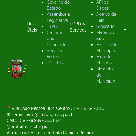
Governo do
API de
Estado
Dados
Assembleia
Acervo de
Legislativa
Leis
Links
LGPD &
TJPB
Glossário
Úteis
Serviços
Câmara
Mapa do
dos
Site
Deputados
História do
Senado
Município
Federal
Hino do
TCE-PB
Munípio
Simbolos
do
Município
Rua João Pessoa, 182, Centro CEP: 58354-000
✉ E-mail: esic@mulungu.pb.gov.br
CNPJ: 08.786.865/0001-37
@prefeituramulungu
#uma nova Historia Prefeita Daniela Ribeiro