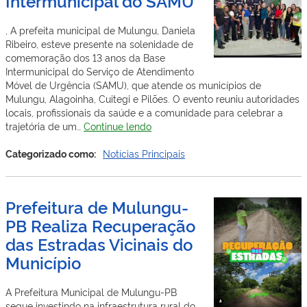
Intermunicipal do SAMU
, A prefeita municipal de Mulungu, Daniela
Ribeiro, esteve presente na solenidade de
comemoração dos 13 anos da Base
Intermunicipal do Serviço de Atendimento
Móvel de Urgência (SAMU), que atende os municípios de
Mulungu, Alagoinha, Cuitegi e Pilões. O evento reuniu autoridades
locais, profissionais da saúde e a comunidade para celebrar a
Prefeita
trajetória de um…
Continue lendo
Daniela
Ribeiro
Categorizado como:
Notícias Principais
participa
da
comemoração
Prefeitura de Mulungu-
dos
PB Realiza Recuperação
13
anos
das Estradas Vicinais do
da
Município
Base
Intermunicipal
do
A Prefeitura Municipal de Mulungu-PB
SAMU
segue investindo na infraestrutura rural do