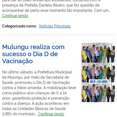
presença da Prefeita Daniela Ribeiro, que fez questão de
acompanhar de perto esse momento tão importante. Com um…
Prefeitura
Continue lendo
Municipal
de
Categorizado como:
Notícias Principais
Mulungu
celebra
o
Mulungu realiza com
primeiro
sucesso o Dia D de
dia
de
Vacinação
aula
de
No último sábado, a Prefeitura Municipal
2025
de Mulungu, por meio da Secretaria de
com
Saúde, promoveu o Dia D de Vacinação
muita
contra a febre amarela. A mobilização teve
alegria
como público-alvo crianças de 0 a 14
e
anos, garantindo proteção e prevenção
diversão
contra a doença. A ação aconteceu em
todas as Unidades Básicas de Saúde
Mulungu
(UBS) do município,…
Continue lendo