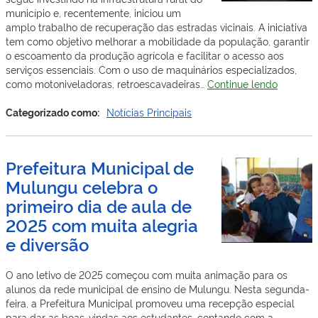
município e, recentemente, iniciou um
amplo trabalho de recuperação das estradas vicinais. A iniciativa
tem como objetivo melhorar a mobilidade da população, garantir
o escoamento da produção agrícola e facilitar o acesso aos
serviços essenciais. Com o uso de maquinários especializados,
Prefeitur
como motoniveladoras, retroescavadeiras…
Continue lendo
de
Mulungu
Categorizado como:
Notícias Principais
PB
Realiza
Recuper
Prefeitura Municipal de
das
Mulungu celebra o
Estradas
Vicinais
primeiro dia de aula de
do
2025 com muita alegria
Municípi
e diversão
O ano letivo de 2025 começou com muita animação para os
alunos da rede municipal de ensino de Mulungu. Nesta segunda-
feira, a Prefeitura Municipal promoveu uma recepção especial
para dar as boas-vindas aos estudantes, contando com a