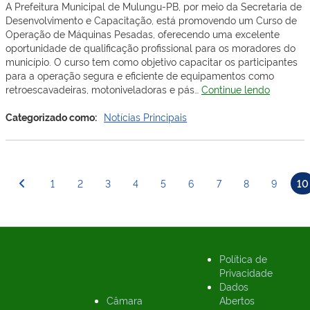
A Prefeitura Municipal de Mulungu-PB, por meio da Secretaria de
Município
Desenvolvimento e Capacitação, está promovendo um Curso de
Operação de Máquinas Pesadas, oferecendo uma excelente
oportunidade de qualificação profissional para os moradores do
município. O curso tem como objetivo capacitar os participantes
para a operação segura e eficiente de equipamentos como
Prefeitur
retroescavadeiras, motoniveladoras e pás…
Continue lendo
de
Mulungu
Categorizado como:
Notícias Principais
PB
Realiza
Curso
de
Paginação
1
2
3
4
5
6
7
8
9
10
operaçõ
de
Máquina
posts
Pesadas
para
a
Populaç
Política de
Privacidade
Dados
Câmara
Abertos