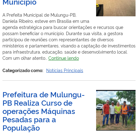
Município
A Prefeita Municipal de Mulungu-PB,
Daniela Ribeiro, esteve em Brasília em uma
agenda estratégica para buscar orientações e recursos que
possam beneficiar o município. Durante sua visita, a gestora
participou de reuniões com representantes de diversos
ministérios e parlamentares, visando a captação de investimentos
para infraestrutura, educação, saúde e desenvolvimento local.
Prefeita
Com um olhar atento…
Continue lendo
de
Mulungu-
Categorizado como:
Notícias Principais
PB,
Daniela
Ribeiro,
Prefeitura de Mulungu-
Visita
PB Realiza Curso de
Brasília
em
operações Máquinas
Busca
Pesadas para a
de
Melhorias
População
para
o