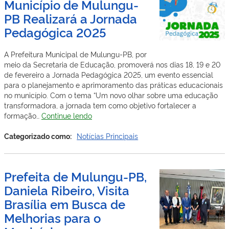
Município de Mulungu-
PARA
PB Realizará a Jornada
REFORMA
DO
Pedagógica 2025
MERCADO
PÚBLICO
A Prefeitura Municipal de Mulungu-PB, por
meio da Secretaria de Educação, promoverá nos dias 18, 19 e 20
de fevereiro a Jornada Pedagógica 2025, um evento essencial
para o planejamento e aprimoramento das práticas educacionais
no município. Com o tema “Um novo olhar sobre uma educação
transformadora, a jornada tem como objetivo fortalecer a
Município
formação…
Continue lendo
de
Mulungu-
Categorizado como:
Notícias Principais
PB
Realizará
a
Prefeita de Mulungu-PB,
Jornada
Daniela Ribeiro, Visita
Pedagógica
2025
Brasília em Busca de
Melhorias para o