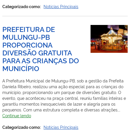
Daniela
Ribeiro
Categorizado como:
Notícias Principais
e
Presidente
da
PREFEITURA DE
Câmara
MULUNGU-PB
Léo
Moura
PROPORCIONA
participam
DIVERSÃO GRATUITA
da
entrega
PARA AS CRIANÇAS DO
de
MUNICÍPIO
certificados
do
A Prefeitura Municipal de Mulungu-PB, sob a gestão da Prefeita
Curso
Daniela Ribeiro, realizou uma ação especial para as crianças do
de
município, proporcionando um parque de diversões gratuito. O
Condutores
evento, que aconteceu na praça central, reuniu famílias inteiras e
de
garantiu momentos inesquecíveis de lazer e alegria para os
Máquinas
pequenos. Com uma estrutura completa e diversas atrações,…
Pesadas
PREFEITURA
Continue lendo
em
DE
Mulungu-
MULUNGU-
Categorizado como:
Notícias Principais
PB