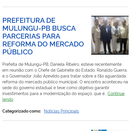
PB
PROPORCIONA
DIVERSÃO
PREFEITURA DE
GRATUITA
MULUNGU-PB BUSCA
PARA
AS
PARCERIAS PARA
CRIANÇAS
REFORMA DO MERCADO
DO
MUNICÍPIO
PÚBLICO
Prefeita de Mulungu-PB, Daniela Ribeiro, esteve recentemente
em reunião com o Chefe de Gabinete do Estado, Ronaldo Guerra,
e o Governador João Azevêdo para tratar sobre a tão aguardada
reforma do mercado público municipal. O encontro aconteceu na
sede do governo estadual e teve como objetivo garantir
investimentos para a modernização do espaço, que é…
Continue
PREFEITURA
lendo
DE
MULUNGU-
Categorizado como:
Notícias Principais
PB
BUSCA
PARCERIAS