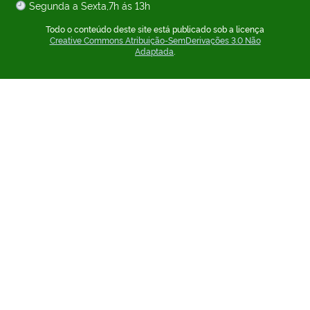
Segunda a Sexta,7h ás 13h
Todo o conteúdo deste site está publicado sob a licença
Creative Commons Atribuição-SemDerivações 3.0 Não
Adaptada
.