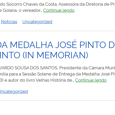
 do Socorro Chaves da Costa, Assessora da Diretoria de P
SOCORRO
e Goiana, o vereador…
Continue lendo
COSTA
Notícias
Uncategorized
RECEBERÁ
TÍTULO
DE
CIDADÃ
DA MEDALHA JOSÉ PINTO D
GOIANENSE
INTO (IN MEMORIAN)
DUARDO SOUSA DOS SANTOS, Presidente da Câmara Munic
ília para a Sessão Solene de Entrega da Medalha José Pint
CON
) e autor do livro Velhas História de…
Continue lendo
ENT
Uncategorized
DA
ME
JOS
PIN