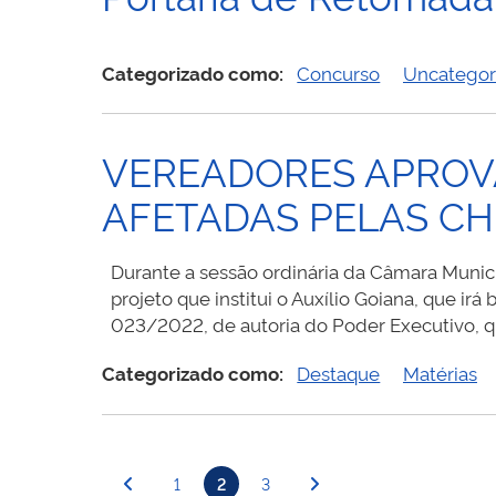
Categorizado como:
Concurso
Uncategor
VEREADORES APROVAM
AFETADAS PELAS C
Durante a sessão ordinária da Câmara Munici
projeto que institui o Auxílio Goiana, que irá
023/2022, de autoria do Poder Executivo, que
Categorizado como:
Destaque
Matérias
Paginação
1
2
3