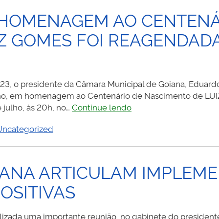
 HOMENAGEM AO CENTENÁ
Z GOMES FOI REAGENDADA 
3, o presidente da Câmara Municipal de Goiana, Eduardo 
julho, em homenagem ao Centenário de Nascimento de L
SESSÃO
 julho, às 20h, no…
Continue lendo
SOLENE
Uncategorized
EM
HOMENAGEM
AO
CENTENÁRIO
ANA ARTICULAM IMPLEME
DE
OSITIVAS
NASCIMENTO
DE
LUIZ
ealizada uma importante reunião, no gabinete do presiden