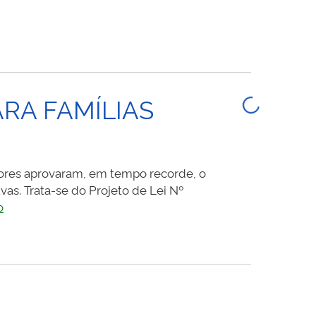
EU
FEITO
ÁVIO
ARA FAMÍLIAS
TO
ORIAN)
adores aprovaram, em tempo recorde, o
uvas. Trata-se do Projeto de Lei Nº
VEREADORES
o
APROVAM
AUXÍLIO
DE
R$
2
MIL