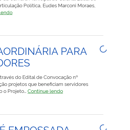
Articulação Política, Eudes Marconi Moraes,
VEREADORES
lendo
DE
GOIANA
ARTICULAM
IMPLEMENTAÇÃO
DA
AORDINÁRIA PARA
LEI
DORES
QUE
CRIOU
EMENDAS
através do Edital de Convocação nº
IMPOSITIVAS
ção projetos que beneficiam servidores
VEREADORES
o o Projeto…
Continue lendo
IRÃO
SE
REUNIR
DE
FORMA
 É EMPOSSADA