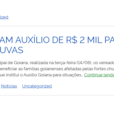
DE
ABR
AO
ized
EX-
PRE
OCT
 AUXÍLIO DE R$ 2 MIL P
PIN
(IN
HUVAS
MEM
pal de Goiana, realizada na terça-feira (14/06), os vere
 beneficiar as famílias goianenses afetadas pelas fortes ch
 institui o Auxílio Goiana para situações…
Continue lend
Notícias
Uncategorized