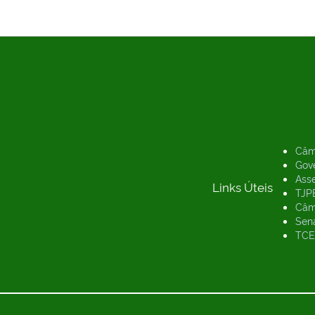
Câm
Gov
Asse
Links Úteis
TJP
Câm
Sen
TCE