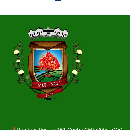
de
posts
Rua João Pessoa, 182, Centro CEP: 58354-000