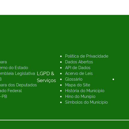
PARA
FAMÍLIAS
AFETADAS
PELAS
CHUVAS
Política de Privacidade
ara
Dados Abertos
erno do Estado
API de Dados
LGPD &
mbleia Legislativa
Acervo de Leis
B
Glossário
Serviços
ara dos Deputados
Mapa do Site
ado Federal
História do Município
-PB
Hino do Munípio
Simbolos do Município