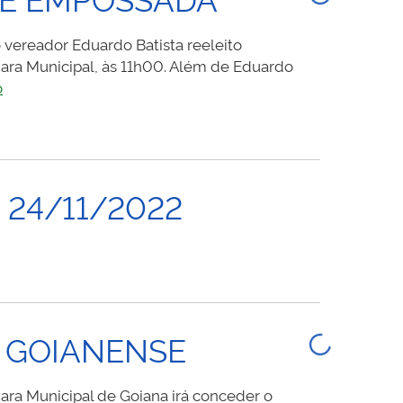
EXTRAORDINÁRIA
PARA
 vereador Eduardo Batista reeleito
VOTAR
mara Municipal, às 11h00. Além de Eduardo
PROJETOS
NOVA
o
QUE
MESA
BENEFICIAM
DIRETORA
TRABALHADORES
DA
CÂMARA
MUNICIPAL
24/11/2022
É
EMPOSSADA
Ã GOIANENSE
ara Municipal de Goiana irá conceder o