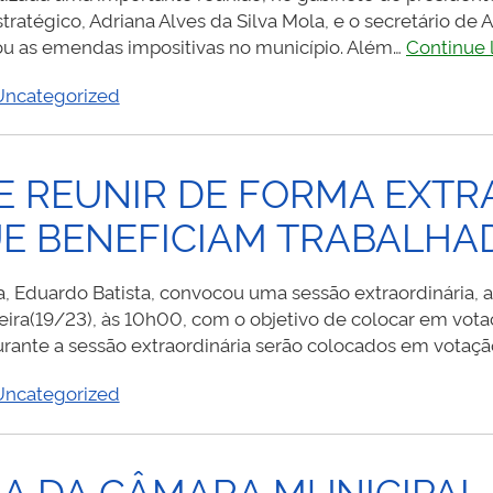
GOMES
tratégico, Adriana Alves da Silva Mola, e o secretário de 
FOI
iou as emendas impositivas no município. Além…
Continue 
REAGENDADA
PARA
Uncategorized
O
DIA
13
E REUNIR DE FORMA EXTR
DE
UE BENEFICIAM TRABALHA
JULHO
, Eduardo Batista, convocou uma sessão extraordinária, 
eira(19/23), às 10h00, com o objetivo de colocar em vota
durante a sessão extraordinária serão colocados em votaçã
Uncategorized
A DA CÂMARA MUNICIPAL