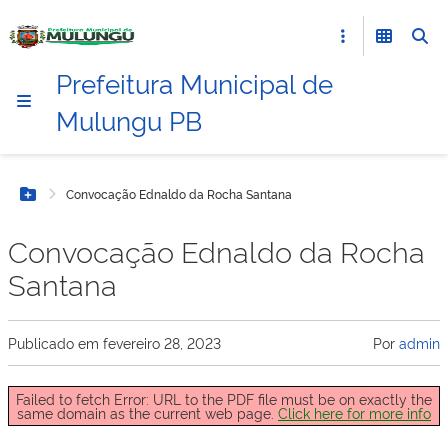
Prefeitura Municipal de
Mulungu PB
Convocação Ednaldo da Rocha Santana
Botão Menu
Convocação Ednaldo da Rocha
Santana
Publicado em
fevereiro 28, 2023
Por
admin
Failed to fetch Error: URL to the PDF file must be on exactly the
same domain as the current web page.
Click here for more info