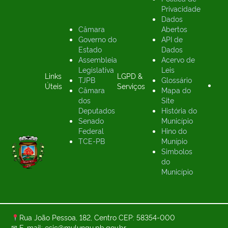
Privacidade
Dados
Câmara
Abertos
Governo do
API de
Estado
Dados
Assembleia
Acervo de
Legislativa
Leis
Links
LGPD &
TJPB
Glossário
Úteis
Serviços
Câmara
Mapa do
dos
Site
Deputados
História do
Senado
Município
Federal
Hino do
TCE-PB
Munípio
Simbolos
do
Município
Rua João Pessoa, 182, Centro CEP: 58354-000
✉ E-mail: esic@mulungu.pb.gov.br