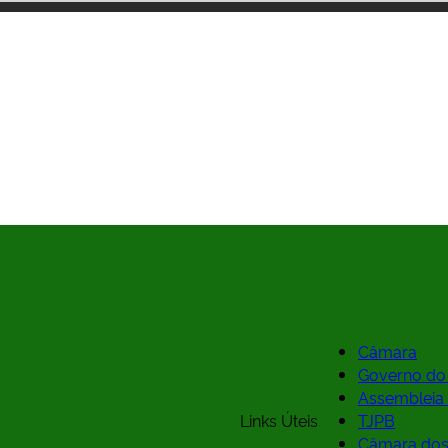
Câmara
Governo do
Assembleia 
Links Úteis
TJPB
Câmara dos