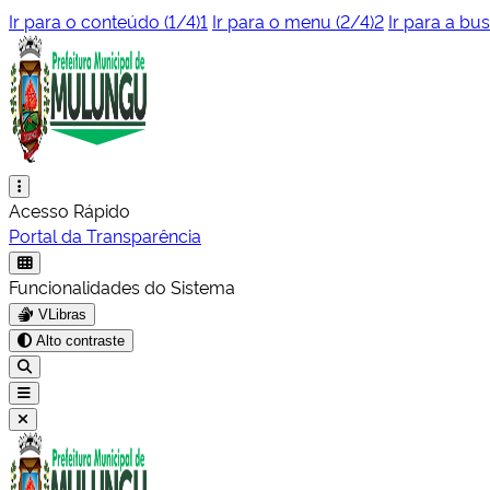
Ir para o conteúdo (1/4)
1
Ir para o menu (2/4)
2
Ir para a bus
Acesso Rápido
Portal da Transparência
Funcionalidades do Sistema
VLibras
Alto contraste