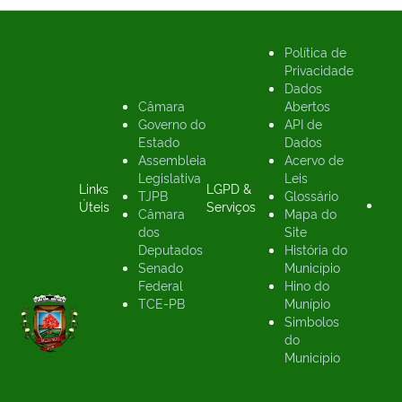
Política de
Privacidade
Dados
Câmara
Abertos
Governo do
API de
Estado
Dados
Assembleia
Acervo de
Legislativa
Leis
Links
LGPD &
TJPB
Glossário
Úteis
Serviços
Câmara
Mapa do
dos
Site
Deputados
História do
Senado
Município
Federal
Hino do
TCE-PB
Munípio
Simbolos
do
Município