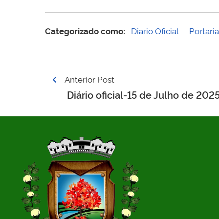
Categorizado como:
Diario Oficial
Portari
Navegação
Anterior Post
de
Diário oficial-15 de Julho de 202
Post