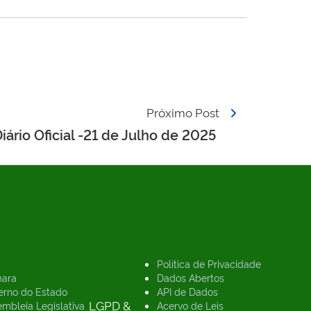
Próximo Post
iário Oficial -21 de Julho de 2025
Política de Privacidade
ara
Dados Abertos
erno do Estado
API de Dados
LGPD &
mbleia Legislativa
Acervo de Leis