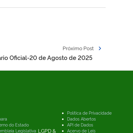
Próximo Post
ário Oficial-20 de Agosto de 2025
Política de Privacidade
ara
Dados Abertos
erno do Estado
API de Dados
LGPD &
mbleia Legislativa
Acervo de Leis