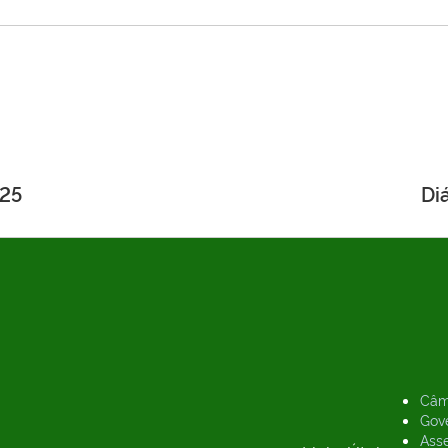
025
Di
Câm
Gov
Asse