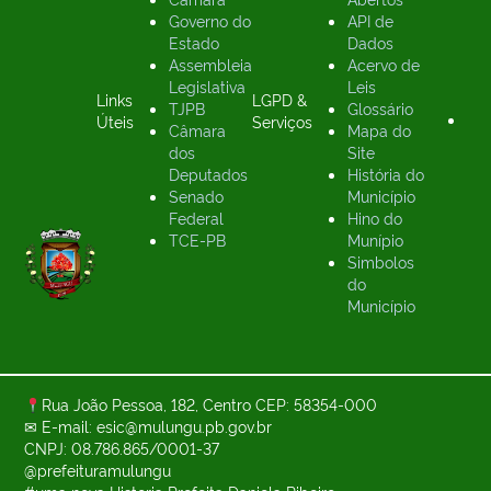
Governo do
API de
Estado
Dados
Assembleia
Acervo de
Legislativa
Leis
Links
LGPD &
TJPB
Glossário
Úteis
Serviços
Câmara
Mapa do
dos
Site
Deputados
História do
Senado
Município
Federal
Hino do
TCE-PB
Munípio
Simbolos
do
Município
Rua João Pessoa, 182, Centro CEP: 58354-000
✉ E-mail: esic@mulungu.pb.gov.br
CNPJ: 08.786.865/0001-37
@prefeituramulungu