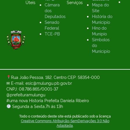
Úteis
Serviços
Câmara
Mapa do
dos
Site
Deputados
História do
Senado
Município
Federal
Hino do
TCE-PB
Munípio
Simbolos
do
Município
Rua João Pessoa, 182, Centro CEP: 58354-000
✉ E-mail: esic@mulungu.pb.gov.br
CNPJ: 08.786.865/0001-37
@prefeituramulungu
#uma nova Historia Prefeita Daniela Ribeiro
Segunda a Sexta,7h ás 13h
Todo o conteúdo deste site está publicado sob a licença
Creative Commons Atribuição-SemDerivações 3.0 Não
Adaptada
.