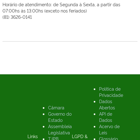
Horário de atendimento: de Segunda à Sexta, a partir das
07:00hs às 13:00hs (exceto nos feriados)
(81) 3626-0141
Política de
Privacidade
Dados
Câmara
Abertos
Governo do
API de
Estado
Dados
Assembleia
Acervo de
Legislativa
Leis
Links
LGPD &
TJPB
Glossário