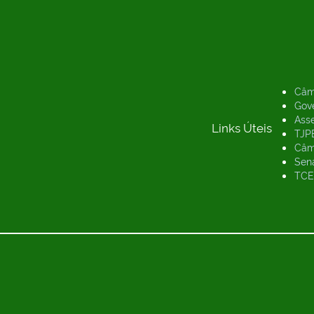
Câm
Gov
Asse
Links Úteis
TJP
Câm
Sen
TCE