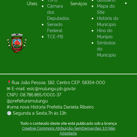
Úteis
Serviços
Câmara
Mapa do
dos
Site
Deputados
História do
Senado
Município
Federal
Hino do
TCE-PB
Munípio
Simbolos
do
Município
Rua João Pessoa, 182, Centro CEP: 58354-000
✉ E-mail: esic@mulungu.pb.gov.br
CNPJ: 08.786.865/0001-37
@prefeituramulungu
#uma nova Historia Prefeita Daniela Ribeiro
Segunda a Sexta,7h ás 13h
Todo o conteúdo deste site está publicado sob a licença
Creative Commons Atribuição-SemDerivações 3.0 Não
Adaptada
.