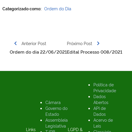
Categorizado como:
Ordem do Dia
Navegação
de
Anterior Post
Próximo Post
Post
Ordem do dia 22/06/2021
Edital Processo 008/2021
Política de
Privacidade
Dados
Câmara
Abertos
Governo do
API de
Estado
Dados
Assembleia
Acervo de
Legislativa
Leis
Links
LGPD &
TJPB
Glossário