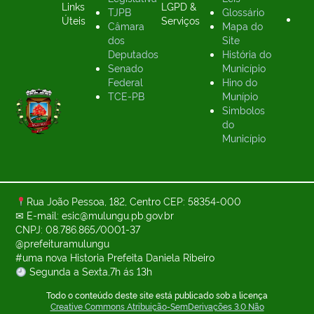
Links
LGPD &
TJPB
Glossário
Úteis
Serviços
Câmara
Mapa do
dos
Site
Deputados
História do
Senado
Município
Federal
Hino do
TCE-PB
Munípio
Simbolos
do
Município
Rua João Pessoa, 182, Centro CEP: 58354-000
✉ E-mail: esic@mulungu.pb.gov.br
CNPJ: 08.786.865/0001-37
@prefeituramulungu
#uma nova Historia Prefeita Daniela Ribeiro
Segunda a Sexta,7h ás 13h
Todo o conteúdo deste site está publicado sob a licença
Creative Commons Atribuição-SemDerivações 3.0 Não