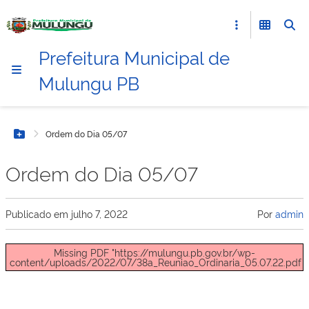
Prefeitura Municipal de
Mulungu PB
Ordem do Dia 05/07
Botão Menu
Ordem do Dia 05/07
Publicado em
julho 7, 2022
Por
admin
Missing PDF "https://mulungu.pb.gov.br/wp-
content/uploads/2022/07/38a_Reuniao_Ordinaria_05.07.22.pdf".