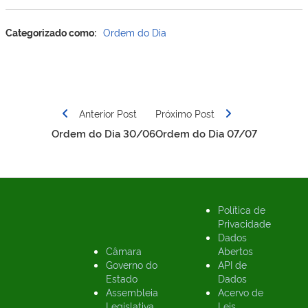
Categorizado como:
Ordem do Dia
Navegação
de
Anterior Post
Próximo Post
Post
Ordem do Dia 30/06
Ordem do Dia 07/07
Política de
Privacidade
Dados
Câmara
Abertos
Governo do
API de
Estado
Dados
Assembleia
Acervo de
Legislativa
Leis