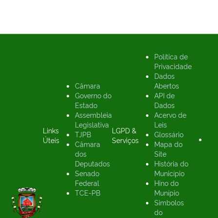
Política de
Privacidade
Dados
Câmara
Abertos
Governo do
API de
Estado
Dados
Assembleia
Acervo de
Legislativa
Leis
Links
LGPD &
TJPB
Glossário
Úteis
Serviços
Câmara
Mapa do
dos
Site
Deputados
História do
Senado
Município
Federal
Hino do
TCE-PB
Munípio
Simbolos
do