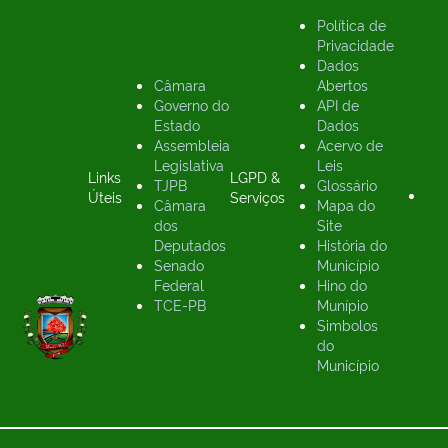
Política de
Privacidade
Dados
Câmara
Abertos
Governo do
API de
Estado
Dados
Assembleia
Acervo de
Legislativa
Leis
Links
LGPD &
TJPB
Glossário
Úteis
Serviços
Câmara
Mapa do
dos
Site
Deputados
História do
Senado
Município
Federal
Hino do
TCE-PB
Munípio
Simbolos
do
Município